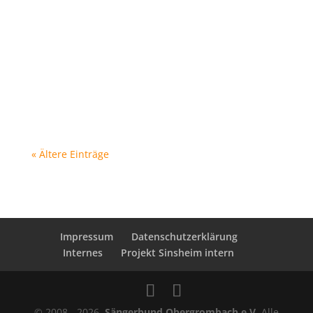
Projekt "Feel the Sound" für Frauenchor,
gemischten Chor und Männerchor. In sechs
Proben werden dabei insgesamt fünf Lieder
einstudiert und dann am 12. Juli in der
Eventscheune des Rohrbacher Hofs
aufgeführt. Die Setlist...
« Ältere Einträge
Impressum
Datenschutzerklärung
Internes
Projekt Sinsheim intern
© 2008 - 2026.
Sängerbund Obergrombach e.V.
Alle