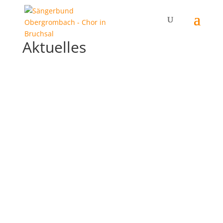
Aktuelles
Projekt SONUS MASCULINUS startet nach der
Sommerpause am 8. September Männerchor.
Echt jetzt? Ja. Und wie! Am 5. Dezember 2026
steht das Bürgerzentrum Bruchsal ganz im
Zeichen von SONUS MASCULINUS – best of
Männerchor. Mehr als 100 Sänger gemeinsam
auf der Bühne. Drei...