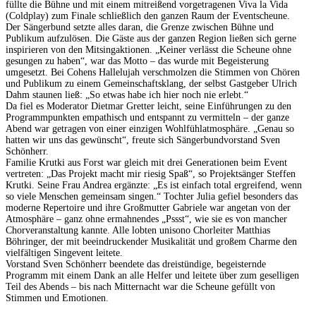
füllte die Bühne und mit einem mitreißend vorgetragenen Viva la Vida
(Coldplay) zum Finale schließlich den ganzen Raum der Eventscheune.
Der Sängerbund setzte alles daran, die Grenze zwischen Bühne und
Publikum aufzulösen. Die Gäste aus der ganzen Region ließen sich gerne
inspirieren von den Mitsingaktionen. „Keiner verlässt die Scheune ohne
gesungen zu haben“, war das Motto – das wurde mit Begeisterung
umgesetzt. Bei Cohens Hallelujah verschmolzen die Stimmen von Chören
und Publikum zu einem Gemeinschaftsklang, der selbst Gastgeber Ulrich
Dahm staunen ließ: „So etwas habe ich hier noch nie erlebt.“
Da fiel es Moderator Dietmar Gretter leicht, seine Einführungen zu den
Programmpunkten empathisch und entspannt zu vermitteln – der ganze
Abend war getragen von einer einzigen Wohlfühlatmosphäre. „Genau so
hatten wir uns das gewünscht“, freute sich Sängerbundvorstand Sven
Schönherr.
Familie Krutki aus Forst war gleich mit drei Generationen beim Event
vertreten: „Das Projekt macht mir riesig Spaß“, so Projektsänger Steffen
Krutki. Seine Frau Andrea ergänzte: „Es ist einfach total ergreifend, wenn
so viele Menschen gemeinsam singen.“ Tochter Julia gefiel besonders das
moderne Repertoire und ihre Großmutter Gabriele war angetan von der
Atmosphäre – ganz ohne ermahnendes „Pssst“, wie sie es von mancher
Chorveranstaltung kannte. Alle lobten unisono Chorleiter Matthias
Böhringer, der mit beeindruckender Musikalität und großem Charme den
vielfältigen Singevent leitete.
Vorstand Sven Schönherr beendete das dreistündige, begeisternde
Programm mit einem Dank an alle Helfer und leitete über zum geselligen
Teil des Abends – bis nach Mitternacht war die Scheune gefüllt von
Stimmen und Emotionen.