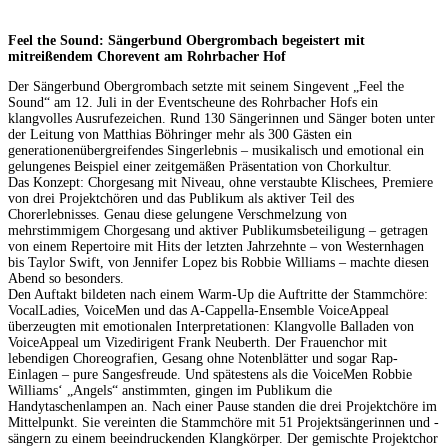
Feel the Sound: Sängerbund Obergrombach begeistert mit
mitreißendem Chorevent am Rohrbacher Hof
Der Sängerbund Obergrombach setzte mit seinem Singevent „Feel the
Sound“ am 12. Juli in der Eventscheune des Rohrbacher Hofs ein
klangvolles Ausrufezeichen. Rund 130 Sängerinnen und Sänger boten unter
der Leitung von Matthias Böhringer mehr als 300 Gästen ein
generationenübergreifendes Singerlebnis – musikalisch und emotional ein
gelungenes Beispiel einer zeitgemäßen Präsentation von Chorkultur.
Das Konzept: Chorgesang mit Niveau, ohne verstaubte Klischees, Premiere
von drei Projektchören und das Publikum als aktiver Teil des
Chorerlebnisses. Genau diese gelungene Verschmelzung von
mehrstimmigem Chorgesang und aktiver Publikumsbeteiligung – getragen
von einem Repertoire mit Hits der letzten Jahrzehnte – von Westernhagen
bis Taylor Swift, von Jennifer Lopez bis Robbie Williams – machte diesen
Abend so besonders.
Den Auftakt bildeten nach einem Warm-Up die Auftritte der Stammchöre:
VocalLadies, VoiceMen und das A-Cappella-Ensemble VoiceAppeal
überzeugten mit emotionalen Interpretationen: Klangvolle Balladen von
VoiceAppeal um Vizedirigent Frank Neuberth. Der Frauenchor mit
lebendigen Choreografien, Gesang ohne Notenblätter und sogar Rap-
Einlagen – pure Sangesfreude. Und spätestens als die VoiceMen Robbie
Williams‘ „Angels“ anstimmten, gingen im Publikum die
Handytaschenlampen an. Nach einer Pause standen die drei Projektchöre im
Mittelpunkt. Sie vereinten die Stammchöre mit 51 Projektsängerinnen und -
sängern zu einem beeindruckenden Klangkörper. Der gemischte Projektchor