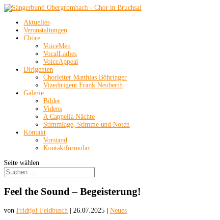
Aktuelles
Veranstaltungen
Chöre
VoiceMen
VocalLadies
VoiceAppeal
Dirigenten
Chorleiter Matthias Böhringer
Vizedirigent Frank Neuberth
Galerie
Bilder
Videos
A Cappella Nächte
Stimmlage, Stimme und Noten
Kontakt
Vorstand
Kontaktformular
Seite wählen
Feel the Sound – Begeisterung!
von
Fridtjof Feldbusch
|
26.07.2025
|
Neues