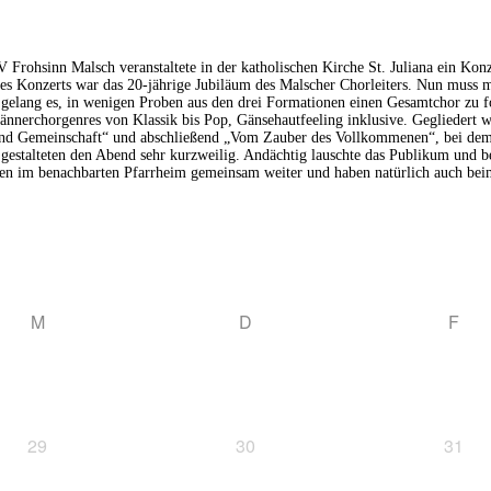
rohsinn Malsch veranstaltete in der katholischen Kirche St. Juliana ein Ko
onzerts war das 20-jährige Jubiläum des Malscher Chorleiters. Nun muss man 
gelang es, in wenigen Proben aus den drei Formationen einen Gesamtchor zu f
ännerchorgenres von Klassik bis Pop, Gänsehautfeeling inklusive. Gegliedert
nd Gemeinschaft“ und abschließend „Vom Zauber des Vollkommenen“, bei dem 
estalteten den Abend sehr kurzweilig. Andächtig lauschte das Publikum und b
en im benachbarten Pfarrheim gemeinsam weiter und haben natürlich auch bei
M
D
F
29
30
31