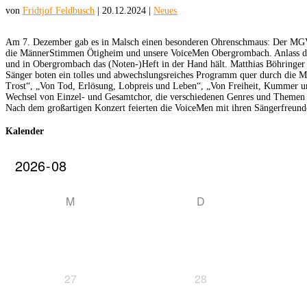
von
Fridtjof Feldbusch
|
20.12.2024
|
Neues
Am 7. Dezember gab es in Malsch einen besonderen Ohrenschmaus: Der MGV F
die MännerStimmen Ötigheim und unsere VoiceMen Obergrombach. Anlass des K
und in Obergrombach das (Noten-)Heft in der Hand hält. Matthias Böhringer 
Sänger boten ein tolles und abwechslungsreiches Programm quer durch die M
Trost“, „Von Tod, Erlösung, Lobpreis und Leben“, „Von Freiheit, Kummer u
Wechsel von Einzel- und Gesamtchor, die verschiedenen Genres und Themen g
Nach dem großartigen Konzert feierten die VoiceMen mit ihren Sängerfreund
Kalender
M
D
27
28