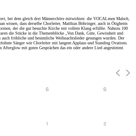
nzert, bei dem gleich drei Männerchöre mitwirkten: die VOCALmen Malsch,
wissen, dass derselbe Chorleiter, Matthias Böhringer, auch in Ötigheim
ormen, der die gut besuchte Kirche mit vollem Klang erfüllte. Nahezu 100
 waren die Stücke in die Themenblöcke „Von Dank, Güte, Gewissheit und
auch fröhliche und besinnliche Weihnachtslieder gesungen wurden. Der
elohnte Sänger wie Chorleiter mit langem Applaus und Standing Ovations.
m Afterglow mit guten Gesprächen das ein oder andere Lied angestimmt
S
S
1
2