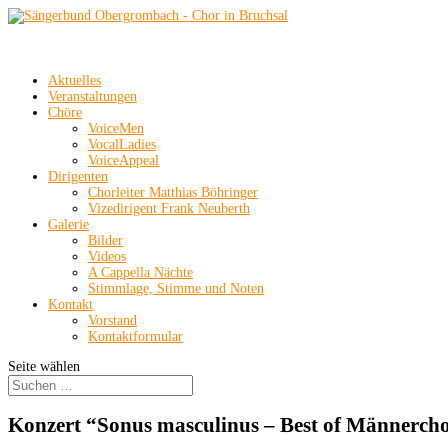
Aktuelles
Veranstaltungen
Chöre
VoiceMen
VocalLadies
VoiceAppeal
Dirigenten
Chorleiter Matthias Böhringer
Vizedirigent Frank Neuberth
Galerie
Bilder
Videos
A Cappella Nächte
Stimmlage, Stimme und Noten
Kontakt
Vorstand
Kontaktformular
Seite wählen
Konzert “Sonus masculinus – Best of Männercho