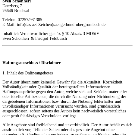
Sven Schönherr
Danzberg 7
76646 Bruchsal
Telefon: 07257/931385
E-Mail: info(das aet-Zeichen)saengerbund-obergrombach.de
Inhaltlich Verantwortlicher gemäß § 10 Absatz 3 MDStV:
Sven Schönherr & Fridtjof Feldbusch
Haftungsausschluss / Disclaimer
1. Inhalt des Onlineangebotes
Der Autor übernimmt keinerlei Gewähr für die Aktualität, Korrektheit,
Vollständigkeit oder Qualität der bereitgestellten Informationen.
Haftungsansprüche gegen den Autor, welche sich auf Schäden materieller
oder ideeller Art beziehen, die durch die Nutzung oder Nichtnutzung der
dargebotenen Informationen bzw. durch die Nutzung fehlerhafter und
unvollständiger Informationen verursacht wurden, sind grundsätzlich
ausgeschlossen, sofern seitens des Autors kein nachweislich vorsätzliches
oder grob fahrlässiges Verschulden vorliegt.
Alle Angebote sind freibleibend und unverbindlich. Der Autor behält es sich
ausdrücklich vor, Teile der Seiten oder das gesamte Angebot ohne
gesonderte Ankündigung zu verändern, zu ergänzen, zu löschen oder die