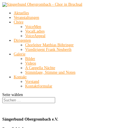
Aktuelles
Veranstaltungen
Chöre
VoiceMen
VocalLadies
VoiceAppeal
Dirigenten
Chorleiter Matthias Böhringer
Vizedirigent Frank Neuberth
Galerie
Bilder
Videos
A Cappella Nächte
Stimmlage, Stimme und Noten
Kontakt
Vorstand
Kontaktformular
Seite wählen
Sängerbund Obergrombach e.V.