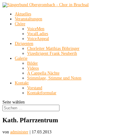
Aktuelles
Veranstaltungen
Chöre
VoiceMen
VocalLadies
VoiceAppeal
Dirigenten
Chorleiter Matthias Böhringer
Vizedirigent Frank Neuberth
Galerie
Bilder
Videos
A Cappella Nächte
Stimmlage, Stimme und Noten
Kontakt
Vorstand
Kontaktformular
Seite wählen
Kath. Pfarrzentrum
von
administer
|
17.03.2013