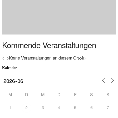
Kommende Veranstaltungen
<li>Keine Veranstaltungen an diesem Ort</li>
Kalender
M
D
M
D
F
S
S
1
3
4
5
6
7
2