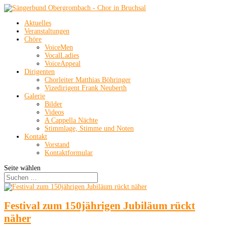
Aktuelles
Veranstaltungen
Chöre
VoiceMen
VocalLadies
VoiceAppeal
Dirigenten
Chorleiter Matthias Böhringer
Vizedirigent Frank Neuberth
Galerie
Bilder
Videos
A Cappella Nächte
Stimmlage, Stimme und Noten
Kontakt
Vorstand
Kontaktformular
Seite wählen
Festival zum 150jährigen Jubiläum rückt
näher