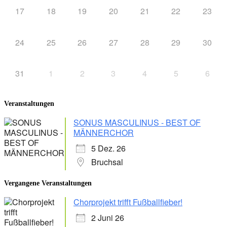
17
18
19
20
21
22
23
24
25
26
27
28
29
30
31
1
2
3
4
5
6
Veranstaltungen
SONUS MASCULINUS - BEST OF
MÄNNERCHOR
5 Dez. 26
Bruchsal
Vergangene Veranstaltungen
Chorprojekt trifft Fußballfieber!
2 Juni 26