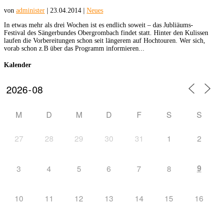
von
administer
|
23.04.2014
|
Neues
In etwas mehr als drei Wochen ist es endlich soweit – das Jubliäums-
Festival des Sängerbundes Obergrombach findet statt. Hinter den Kulissen
laufen die Vorbereitungen schon seit längerem auf Hochtouren. Wer sich,
vorab schon z.B über das Programm informieren...
Kalender
M
D
M
D
F
S
S
27
28
29
30
31
1
2
9
3
4
5
6
7
8
10
11
12
13
14
15
16