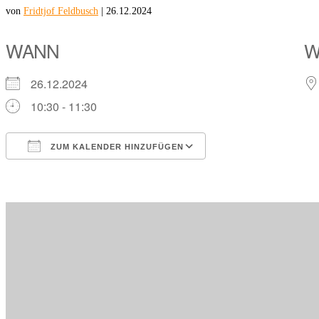
von
Fridtjof Feldbusch
|
26.12.2024
WANN
W
26.12.2024
10:30 - 11:30
ZUM KALENDER HINZUFÜGEN
ICS herunterladen
Google Kalender
iCalendar
Office 365
Outlook Live