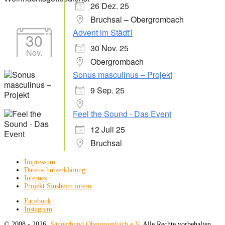
26 Dez. 25
Bruchsal – Obergrombach
Advent im Städt'l
30
30 Nov. 25
Nov.
Obergrombach
Sonus masculinus – Projekt
9 Sep. 25
Feel the Sound - Das Event
12 Juli 25
Bruchsal
Impressum
Datenschutzerklärung
Internes
Projekt Sinsheim intern
Facebook
Instagram
© 2008 - 2026.
Sängerbund Obergrombach e.V.
Alle Rechte vorbehalten.