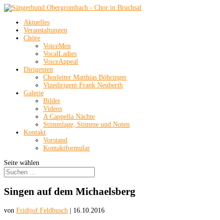
Aktuelles
Veranstaltungen
Chöre
VoiceMen
VocalLadies
VoiceAppeal
Dirigenten
Chorleiter Matthias Böhringer
Vizedirigent Frank Neuberth
Galerie
Bilder
Videos
A Cappella Nächte
Stimmlage, Stimme und Noten
Kontakt
Vorstand
Kontaktformular
Seite wählen
Singen auf dem Michaelsberg
von
Fridtjof Feldbusch
|
16.10.2016