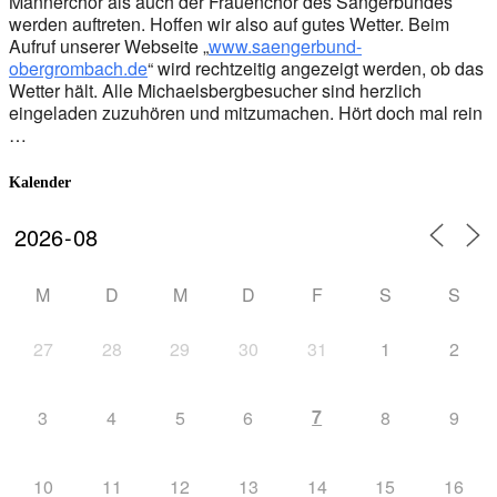
Männerchor als auch der Frauenchor des Sängerbundes
werden auftreten. Hoffen wir also auf gutes Wetter. Beim
Aufruf unserer Webseite „
www.saengerbund-
obergrombach.de
“ wird rechtzeitig angezeigt werden, ob das
Wetter hält. Alle Michaelsbergbesucher sind herzlich
eingeladen zuzuhören und mitzumachen. Hört doch mal rein
…
Kalender
M
D
M
D
F
S
S
27
28
29
30
31
1
2
7
3
4
5
6
8
9
10
11
12
13
14
15
16