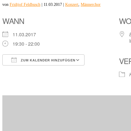
von
Fridtjof Feldbusch
|
11.03.2017
|
Konzert
,
Männerchor
WANN
W
11.03.2017
19:30 - 22:00
VE
ZUM KALENDER HINZUFÜGEN
ICS herunterladen
Google Kalender
iCalendar
Office 365
Outlook Live