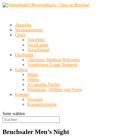
Aktuelles
Veranstaltungen
Chöre
VoiceMen
VocalLadies
VoiceAppeal
Dirigenten
Chorleiter Matthias Böhringer
Vizedirigent Frank Neuberth
Galerie
Bilder
Videos
A Cappella Nächte
Stimmlage, Stimme und Noten
Kontakt
Vorstand
Kontaktformular
Seite wählen
Bruchsaler Men’s Night