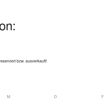
on:
eserviert bzw. ausverkauft!
M
D
F