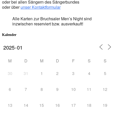
oder bei allen Sängern des Sängerbundes
oder über
unser Kontaktformular
Alle Karten zur Bruchsaler Men’s Night sind
inzwischen reserviert bzw. ausverkauft!
Kalender
M
D
M
D
F
S
S
30
31
1
2
3
4
5
6
7
8
9
10
11
12
13
14
15
16
17
18
19