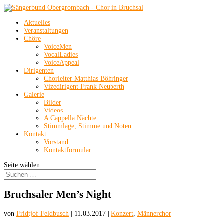
Aktuelles
Veranstaltungen
Chöre
VoiceMen
VocalLadies
VoiceAppeal
Dirigenten
Chorleiter Matthias Böhringer
Vizedirigent Frank Neuberth
Galerie
Bilder
Videos
A Cappella Nächte
Stimmlage, Stimme und Noten
Kontakt
Vorstand
Kontaktformular
Seite wählen
Bruchsaler Men’s Night
von
Fridtjof Feldbusch
|
11.03.2017
|
Konzert
,
Männerchor