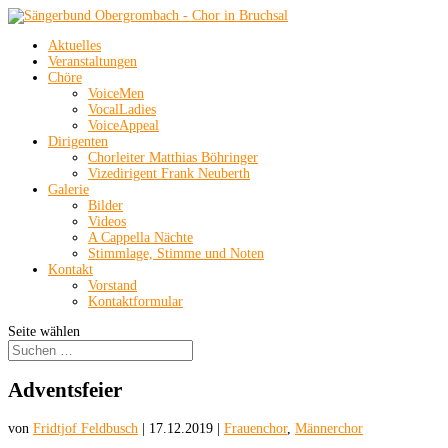
Aktuelles
Veranstaltungen
Chöre
VoiceMen
VocalLadies
VoiceAppeal
Dirigenten
Chorleiter Matthias Böhringer
Vizedirigent Frank Neuberth
Galerie
Bilder
Videos
A Cappella Nächte
Stimmlage, Stimme und Noten
Kontakt
Vorstand
Kontaktformular
Seite wählen
Adventsfeier
von
Fridtjof Feldbusch
|
17.12.2019
|
Frauenchor
,
Männerchor