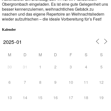
Obergrombach eingeladen. Es ist eine gute Gelegenheit uns
besser kennenzulernen, weihnachtliches Gebäck zu
naschen und das eigene Repertoire an Weihnachtsliedern
wieder aufzufrischen – die ideale Vorbereitung für’s Fest!
Kalender
M
D
M
D
F
S
S
30
31
1
2
3
4
5
6
7
8
9
10
11
12
13
14
15
16
17
18
19