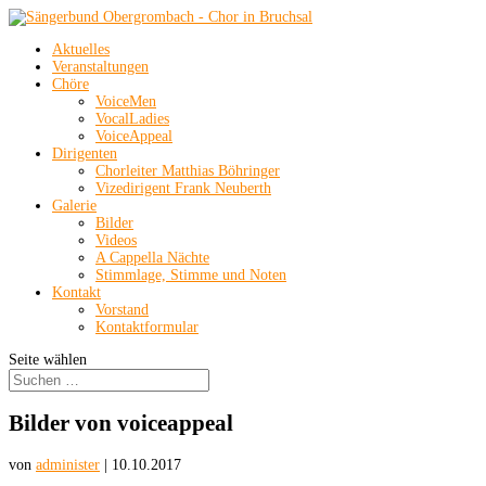
Aktuelles
Veranstaltungen
Chöre
VoiceMen
VocalLadies
VoiceAppeal
Dirigenten
Chorleiter Matthias Böhringer
Vizedirigent Frank Neuberth
Galerie
Bilder
Videos
A Cappella Nächte
Stimmlage, Stimme und Noten
Kontakt
Vorstand
Kontaktformular
Seite wählen
Bilder von voiceappeal
von
administer
|
10.10.2017