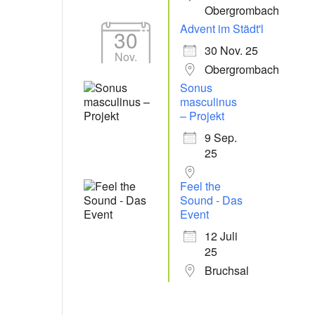
Obergrombach
Advent im Städt'l
30
30 Nov. 25
Nov.
Obergrombach
Sonus
masculinus
– Projekt
9 Sep.
25
Feel the
Sound - Das
Event
12 Juli
25
Bruchsal