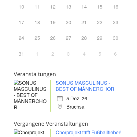
10
11
12
13
14
15
16
17
18
19
20
21
22
23
24
25
26
27
28
29
30
31
1
2
3
4
5
6
Veranstaltungen
SONUS MASCULINUS -
BEST OF MÄNNERCHOR
5 Dez. 26
Bruchsal
Vergangene Veranstaltungen
Chorprojekt trifft Fußballfieber!