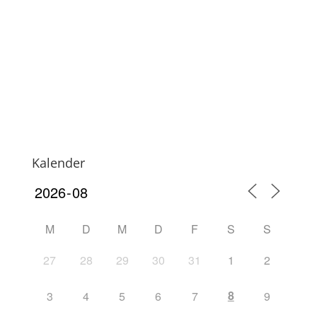
Kalender
M
D
M
D
F
S
S
27
28
29
30
31
1
2
8
3
4
5
6
7
9