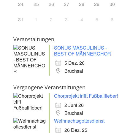
24
25
26
27
28
29
30
31
1
2
3
4
5
6
Veranstaltungen
SONUS MASCULINUS -
BEST OF MÄNNERCHOR
5 Dez. 26
Bruchsal
Vergangene Veranstaltungen
Chorprojekt trifft Fußballfieber!
2 Juni 26
Bruchsal
Weihnachtsgottesdienst
26 Dez. 25