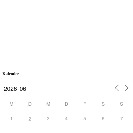
Kalender
M
D
M
D
F
S
S
1
3
4
5
6
7
2