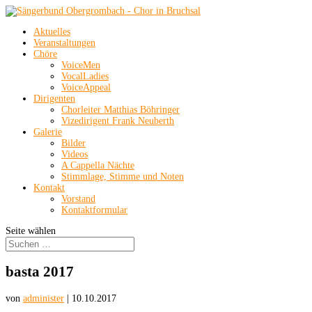
Aktuelles
Veranstaltungen
Chöre
VoiceMen
VocalLadies
VoiceAppeal
Dirigenten
Chorleiter Matthias Böhringer
Vizedirigent Frank Neuberth
Galerie
Bilder
Videos
A Cappella Nächte
Stimmlage, Stimme und Noten
Kontakt
Vorstand
Kontaktformular
Seite wählen
basta 2017
von
administer
|
10.10.2017