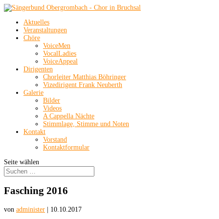
Aktuelles
Veranstaltungen
Chöre
VoiceMen
VocalLadies
VoiceAppeal
Dirigenten
Chorleiter Matthias Böhringer
Vizedirigent Frank Neuberth
Galerie
Bilder
Videos
A Cappella Nächte
Stimmlage, Stimme und Noten
Kontakt
Vorstand
Kontaktformular
Seite wählen
Fasching 2016
von
administer
|
10.10.2017