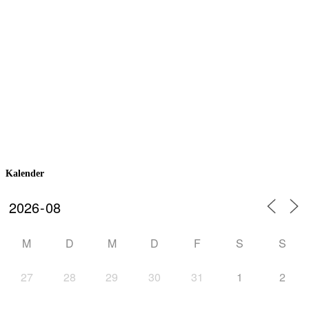
Kalender
M
D
M
D
F
S
S
27
28
29
30
31
1
2