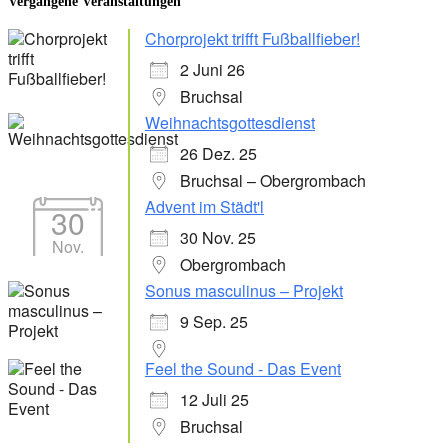
Vergangene Veranstaltungen
Chorprojekt trifft Fußballfieber!
2 Juni 26
Bruchsal
Weihnachtsgottesdienst
26 Dez. 25
Bruchsal – Obergrombach
Advent im Städt'l
30
30 Nov. 25
Nov.
Obergrombach
Sonus masculinus – Projekt
9 Sep. 25
Feel the Sound - Das Event
12 Juli 25
Bruchsal