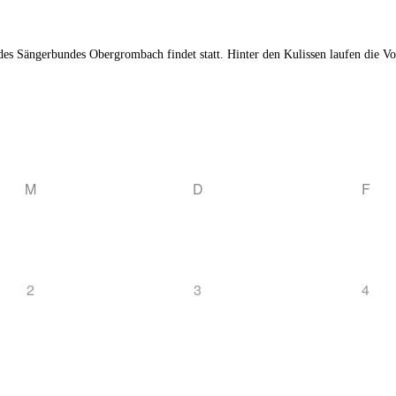
l des Sängerbundes Obergrombach findet statt. Hinter den Kulissen laufen die V
M
D
F
2
3
4