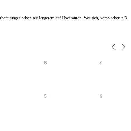
orbereitungen schon seit längerem auf Hochtouren. Wer sich, vorab schon z.B
S
S
5
6