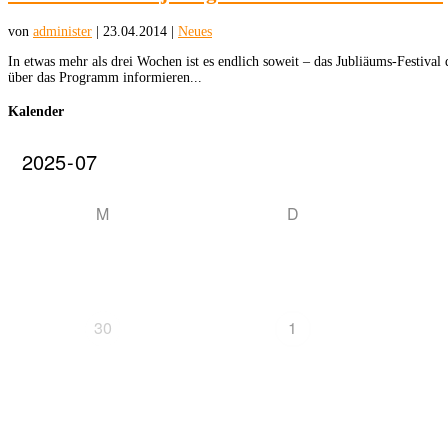
von
administer
|
23.04.2014
|
Neues
In etwas mehr als drei Wochen ist es endlich soweit – das Jubliäums-Festiva
über das Programm informieren...
Kalender
M
D
30
1