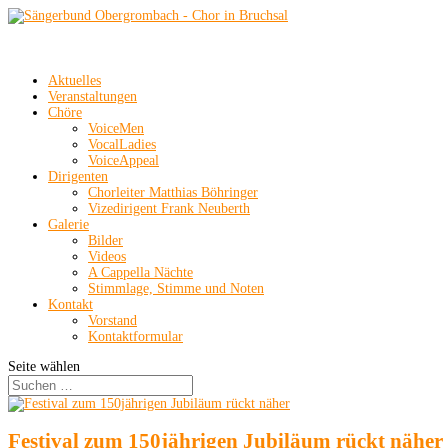
Aktuelles
Veranstaltungen
Chöre
VoiceMen
VocalLadies
VoiceAppeal
Dirigenten
Chorleiter Matthias Böhringer
Vizedirigent Frank Neuberth
Galerie
Bilder
Videos
A Cappella Nächte
Stimmlage, Stimme und Noten
Kontakt
Vorstand
Kontaktformular
Seite wählen
Festival zum 150jährigen Jubiläum rückt näher