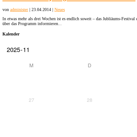
von
administer
|
23.04.2014
|
Neues
In etwas mehr als drei Wochen ist es endlich soweit – das Jubliäums-Festiva
über das Programm informieren...
Kalender
M
D
27
28