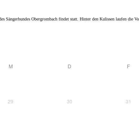
l des Sängerbundes Obergrombach findet statt. Hinter den Kulissen laufen die V
M
D
F
29
30
31