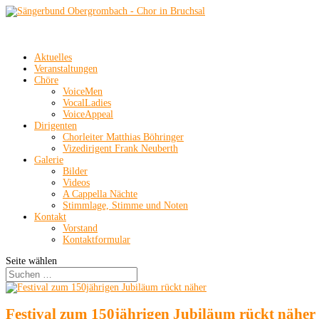
Aktuelles
Veranstaltungen
Chöre
VoiceMen
VocalLadies
VoiceAppeal
Dirigenten
Chorleiter Matthias Böhringer
Vizedirigent Frank Neuberth
Galerie
Bilder
Videos
A Cappella Nächte
Stimmlage, Stimme und Noten
Kontakt
Vorstand
Kontaktformular
Seite wählen
Festival zum 150jährigen Jubiläum rückt näher