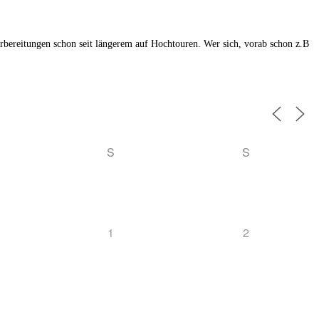
orbereitungen schon seit längerem auf Hochtouren. Wer sich, vorab schon z.B
S
S
1
2