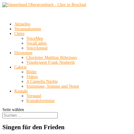
Aktuelles
Veranstaltungen
Chöre
VoiceMen
VocalLadies
VoiceAppeal
Dirigenten
Chorleiter Matthias Böhringer
Vizedirigent Frank Neuberth
Galerie
Bilder
Videos
A Cappella Nächte
Stimmlage, Stimme und Noten
Kontakt
Vorstand
Kontaktformular
Seite wählen
Singen für den Frieden