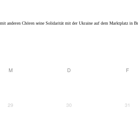
anderen Chören seine Solidarität mit der Ukraine auf dem Marktplatz in Bruch
M
D
F
29
30
31