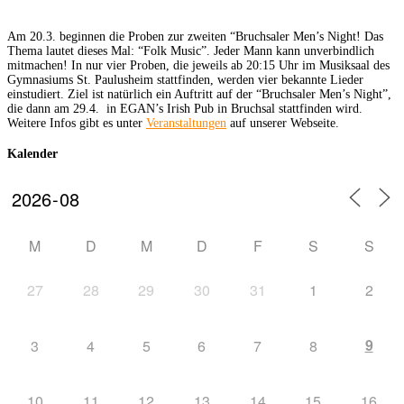
Am 20.3. beginnen die Proben zur zweiten “Bruchsaler Men’s Night! Das
Thema lautet dieses Mal: “Folk Music”. Jeder Mann kann unverbindlich
mitmachen! In nur vier Proben, die jeweils ab 20:15 Uhr im Musiksaal des
Gymnasiums St. Paulusheim stattfinden, werden vier bekannte Lieder
einstudiert. Ziel ist natürlich ein Auftritt auf der “Bruchsaler Men’s Night”,
die dann am 29.4. in EGAN’s Irish Pub in Bruchsal stattfinden wird.
Weitere Infos gibt es unter
Veranstaltungen
auf unserer Webseite.
Kalender
M
D
M
D
F
S
S
27
28
29
30
31
1
2
9
3
4
5
6
7
8
10
11
12
13
14
15
16