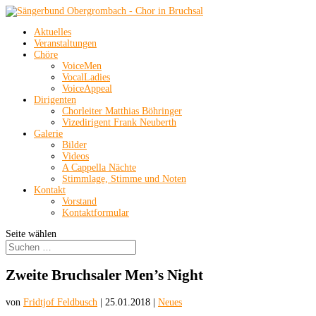
Aktuelles
Veranstaltungen
Chöre
VoiceMen
VocalLadies
VoiceAppeal
Dirigenten
Chorleiter Matthias Böhringer
Vizedirigent Frank Neuberth
Galerie
Bilder
Videos
A Cappella Nächte
Stimmlage, Stimme und Noten
Kontakt
Vorstand
Kontaktformular
Seite wählen
Zweite Bruchsaler Men’s Night
von
Fridtjof Feldbusch
|
25.01.2018
|
Neues