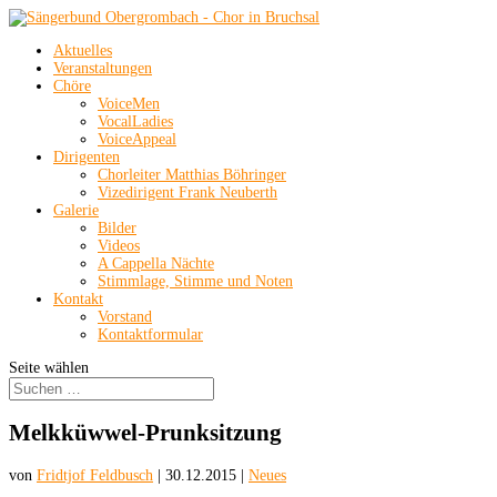
Aktuelles
Veranstaltungen
Chöre
VoiceMen
VocalLadies
VoiceAppeal
Dirigenten
Chorleiter Matthias Böhringer
Vizedirigent Frank Neuberth
Galerie
Bilder
Videos
A Cappella Nächte
Stimmlage, Stimme und Noten
Kontakt
Vorstand
Kontaktformular
Seite wählen
Melkküwwel-Prunksitzung
von
Fridtjof Feldbusch
|
30.12.2015
|
Neues