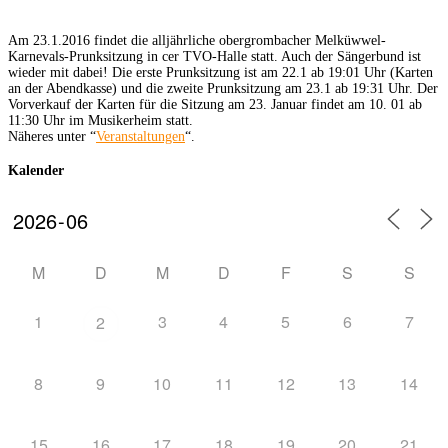
Am 23.1.2016 findet die alljährliche obergrombacher Melküwwel-
Karnevals-Prunksitzung in cer TVO-Halle statt. Auch der Sängerbund ist
wieder mit dabei! Die erste Prunksitzung ist am 22.1 ab 19:01 Uhr (Karten
an der Abendkasse) und die zweite Prunksitzung am 23.1 ab 19:31 Uhr. Der
Vorverkauf der Karten für die Sitzung am 23. Januar findet am 10. 01 ab
11:30 Uhr im Musikerheim statt.
Näheres unter “
Veranstaltungen
“.
Kalender
M
D
M
D
F
S
S
1
3
4
5
6
7
2
8
9
10
11
12
13
14
15
16
17
18
19
20
21