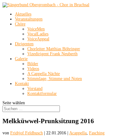
Aktuelles
Veranstaltungen
Chöre
VoiceMen
VocalLadies
VoiceAppeal
Dirigenten
Chorleiter Matthias Böhringer
Vizedirigent Frank Neuberth
Galerie
Bilder
Videos
A Cappella Nächte
Stimmlage, Stimme und Noten
Kontakt
Vorstand
Kontaktformular
Seite wählen
Melkküwwel-Prunksitzung 2016
von
Fridtjof Feldbusch
|
22.01.2016
|
Acappella
,
Fasching