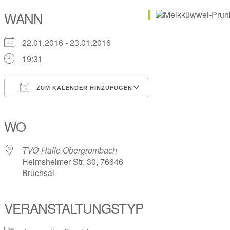
WANN
22.01.2016 - 23.01.2016
19:31
ZUM KALENDER HINZUFÜGEN
ICS herunterladen
Google Kalender
iCalendar
Office 365
Outlook Live
WO
TVO-Halle Obergrombach
Helmsheimer Str. 30, 76646
Bruchsal
VERANSTALTUNGSTYP