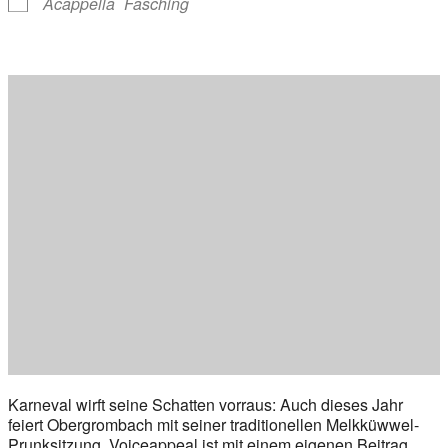
Acappella
Fasching
Karneval wirft seine Schatten vorraus: Auch dieses Jahr
feiert Obergrombach mit seiner traditionellen Melkküwwel-
Prunksitzung. Voiceappeal ist mit einem eigenen Beitrag