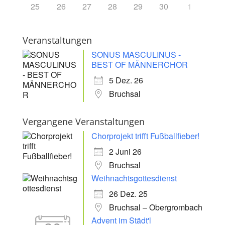
25
26
27
28
29
30
1
Veranstaltungen
SONUS MASCULINUS -
BEST OF MÄNNERCHOR
5 Dez. 26
Bruchsal
Vergangene Veranstaltungen
Chorprojekt trifft Fußballfieber!
2 Juni 26
Bruchsal
Weihnachtsgottesdienst
26 Dez. 25
Bruchsal – Obergrombach
Advent im Städt'l