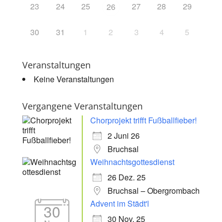
23
24
25
27
28
29
26
30
31
1
2
3
4
5
Veranstaltungen
Keine Veranstaltungen
Vergangene Veranstaltungen
Chorprojekt trifft Fußballfieber!
2 Juni 26
Bruchsal
Weihnachtsgottesdienst
26 Dez. 25
Bruchsal – Obergrombach
Advent im Städt'l
30
30 Nov. 25