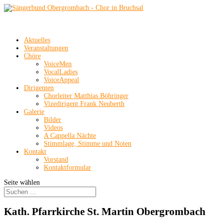
Aktuelles
Veranstaltungen
Chöre
VoiceMen
VocalLadies
VoiceAppeal
Dirigenten
Chorleiter Matthias Böhringer
Vizedirigent Frank Neuberth
Galerie
Bilder
Videos
A Cappella Nächte
Stimmlage, Stimme und Noten
Kontakt
Vorstand
Kontaktformular
Seite wählen
Kath. Pfarrkirche St. Martin Obergrombach