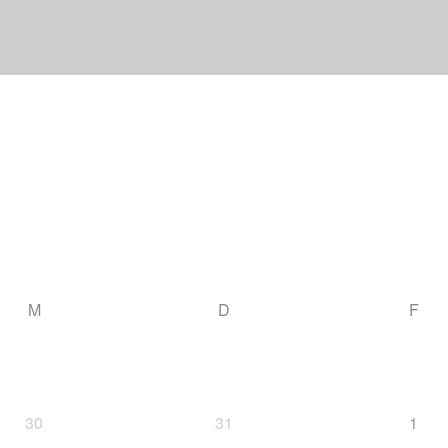
M
D
F
30
31
1