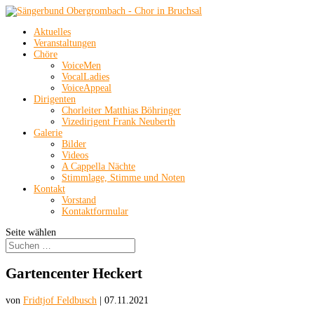
Aktuelles
Veranstaltungen
Chöre
VoiceMen
VocalLadies
VoiceAppeal
Dirigenten
Chorleiter Matthias Böhringer
Vizedirigent Frank Neuberth
Galerie
Bilder
Videos
A Cappella Nächte
Stimmlage, Stimme und Noten
Kontakt
Vorstand
Kontaktformular
Seite wählen
Gartencenter Heckert
von
Fridtjof Feldbusch
|
07.11.2021