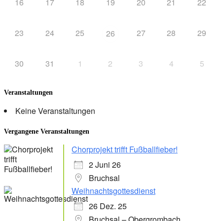
16
17
18
19
20
21
22
23
24
25
27
28
29
26
30
31
1
2
3
4
5
Veranstaltungen
Keine Veranstaltungen
Vergangene Veranstaltungen
Chorprojekt trifft Fußballfieber!
2 Juni 26
Bruchsal
Weihnachtsgottesdienst
26 Dez. 25
Bruchsal – Obergrombach