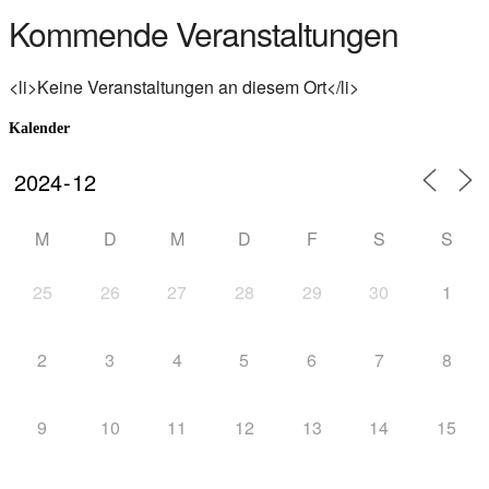
Kommende Veranstaltungen
<li>Keine Veranstaltungen an diesem Ort</li>
Kalender
M
D
M
D
F
S
S
25
26
27
28
29
30
1
2
3
4
5
6
7
8
9
10
11
12
13
14
15