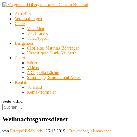
Aktuelles
Veranstaltungen
Chöre
VoiceMen
VocalLadies
VoiceAppeal
Dirigenten
Chorleiter Matthias Böhringer
Vizedirigent Frank Neuberth
Galerie
Bilder
Videos
A Cappella Nächte
Stimmlage, Stimme und Noten
Kontakt
Vorstand
Kontaktformular
Seite wählen
Weihnachtsgottesdienst
von
Fridtjof Feldbusch
|
26.12.2019
|
Frauenchor
,
Männerchor