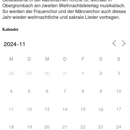
Obergrombach am zweiten Weihnachtsfeiertag musikalisch.
So werden der Frauenchor und der Männerchor auch dieses
Jahr wieder weihnachtliche und sakrale Lieder vortragen.
Kalender
M
D
M
D
F
S
S
28
29
30
31
1
2
3
4
5
6
7
8
9
10
11
12
13
14
15
17
16
18
19
20
21
22
23
24