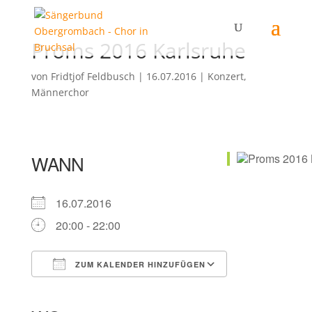
Proms 2016 Karlsruhe
von
Fridtjof Feldbusch
|
16.07.2016
|
Konzert
,
Männerchor
WANN
16.07.2016
20:00 - 22:00
ZUM KALENDER HINZUFÜGEN
ICS herunterladen
Google Kalender
iCalendar
Office 365
Outlook Live