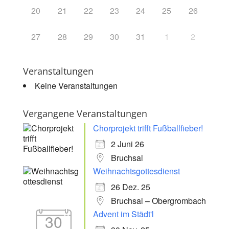
20
21
22
23
24
25
26
27
28
29
30
31
1
2
Veranstaltungen
Keine Veranstaltungen
Vergangene Veranstaltungen
Chorprojekt trifft Fußballfieber!
2 Juni 26
Bruchsal
Weihnachtsgottesdienst
26 Dez. 25
Bruchsal – Obergrombach
Advent im Städt'l
30