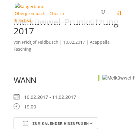
Melküwwel-Prunksitzung
2017
von
Fridtjof Feldbusch
|
10.02.2017
|
Acappella
,
Fasching
WANN
10.02.2017 - 11.02.2017
19:00
ZUM KALENDER HINZUFÜGEN
ICS herunterladen
Google Kalender
iCalendar
Office 365
Outlook Live