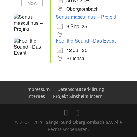
30 Nov. 25
Nov.
Obergrombach
Sonus masculinus – Projekt
9 Sep. 25
Feel the Sound - Das Event
12 Juli 25
Bruchsal
Impressum
Datenschutzerklärung
Internes
Projekt Sinsheim intern
© 2008 - 2026.
Sängerbund Obergrombach e.V.
Alle
Rechte vorbehalten.