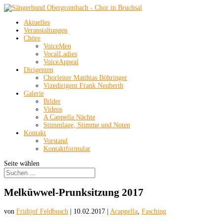
Aktuelles
Veranstaltungen
Chöre
VoiceMen
VocalLadies
VoiceAppeal
Dirigenten
Chorleiter Matthias Böhringer
Vizedirigent Frank Neuberth
Galerie
Bilder
Videos
A Cappella Nächte
Stimmlage, Stimme und Noten
Kontakt
Vorstand
Kontaktformular
Seite wählen
Melküwwel-Prunksitzung 2017
von
Fridtjof Feldbusch
|
10.02.2017
|
Acappella
,
Fasching