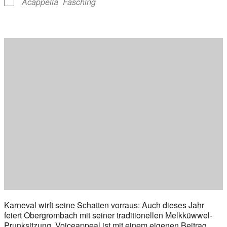
Acappella
Fasching
Karneval wirft seine Schatten vorraus: Auch dieses Jahr
feiert Obergrombach mit seiner traditionellen Melkküwwel-
Prunksitzung. Voiceappeal ist mit einem eigenen Beitrag