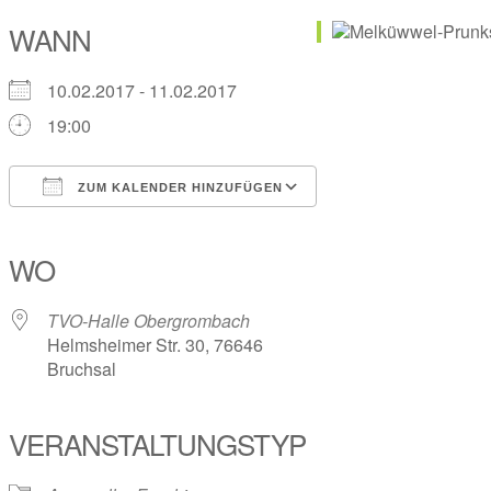
WANN
10.02.2017 - 11.02.2017
19:00
ZUM KALENDER HINZUFÜGEN
ICS herunterladen
Google Kalender
iCalendar
Office 365
Outlook Live
WO
TVO-Halle Obergrombach
Helmsheimer Str. 30, 76646
Bruchsal
VERANSTALTUNGSTYP