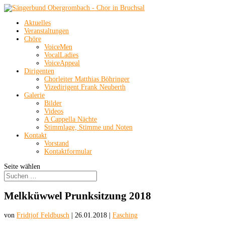
Aktuelles
Veranstaltungen
Chöre
VoiceMen
VocalLadies
VoiceAppeal
Dirigenten
Chorleiter Matthias Böhringer
Vizedirigent Frank Neuberth
Galerie
Bilder
Videos
A Cappella Nächte
Stimmlage, Stimme und Noten
Kontakt
Vorstand
Kontaktformular
Seite wählen
Melkküwwel Prunksitzung 2018
von
Fridtjof Feldbusch
|
26.01.2018
|
Fasching