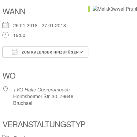
WANN
26.01.2018 - 27.01.2018
19:00
ZUM KALENDER HINZUFÜGEN
ICS herunterladen
Google Kalender
iCalendar
Office 365
Outlook Live
WO
TVO-Halle Obergrombach
Helmsheimer Str. 30, 76646
Bruchsal
VERANSTALTUNGSTYP