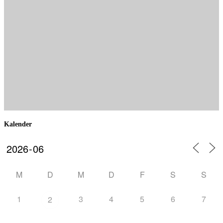
Kalender
M
D
M
D
F
S
S
1
3
4
5
6
7
2