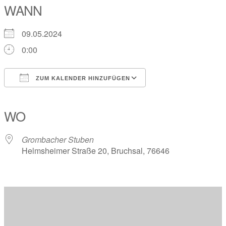
WANN
09.05.2024
0:00
ZUM KALENDER HINZUFÜGEN
ICS herunterladen
Google Kalender
iCalendar
Office 365
Outlook Live
WO
Grombacher Stuben
Helmsheimer Straße 20, Bruchsal, 76646