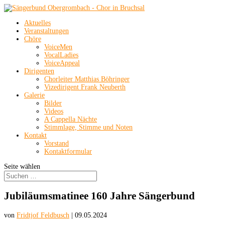
Aktuelles
Veranstaltungen
Chöre
VoiceMen
VocalLadies
VoiceAppeal
Dirigenten
Chorleiter Matthias Böhringer
Vizedirigent Frank Neuberth
Galerie
Bilder
Videos
A Cappella Nächte
Stimmlage, Stimme und Noten
Kontakt
Vorstand
Kontaktformular
Seite wählen
Jubiläumsmatinee 160 Jahre Sängerbund
von
Fridtjof Feldbusch
|
09.05.2024