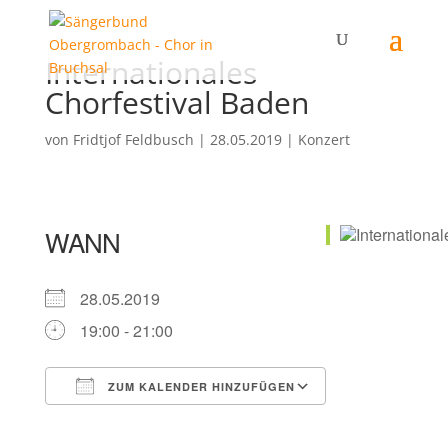
Internationales
Chorfestival Baden
von
Fridtjof Feldbusch
|
28.05.2019
|
Konzert
WANN
28.05.2019
19:00 - 21:00
ZUM KALENDER HINZUFÜGEN
ICS herunterladen
Google Kalender
iCalendar
Office 365
Outlook Live