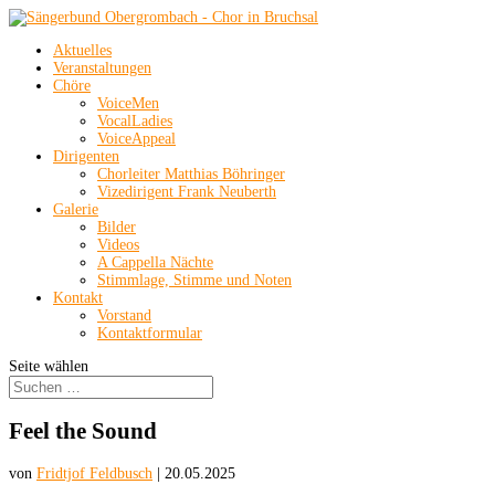
Aktuelles
Veranstaltungen
Chöre
VoiceMen
VocalLadies
VoiceAppeal
Dirigenten
Chorleiter Matthias Böhringer
Vizedirigent Frank Neuberth
Galerie
Bilder
Videos
A Cappella Nächte
Stimmlage, Stimme und Noten
Kontakt
Vorstand
Kontaktformular
Seite wählen
Feel the Sound
von
Fridtjof Feldbusch
|
20.05.2025