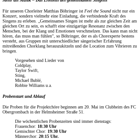
Mehr als Musik – Das Erlebnis des gemeinsamen Singens
Für unseren Chorleiter Matthias Böhringer ist
Feel the Sound
nicht nur ein
Konzert, sondern vielmehr eine Einladung, die verbindende Kraft des
Singens zu erleben. „Gemeinsames Singen ist mehr als zur gleichen Zeit am
gleichen Ort zu sein, es schafft eine einzigartige Resonanz zwischen den
Menschen, bei der Klang und Emotionen verschmelzen. Das kann man nicht
hören, das muss man fühlen“, so Böhringer, der es als Chorexperte bestens
versteht, aus Gruppen mit unterschiedlicher sängerischer Erfahrung
mitreißenden Chorklang herauszukitzeln und die Location zum Vibrieren zu
bringen.
Vorgesehen sind Lieder von
Coldplay,
Taylor Swift,
Sting,
Michael Bublé,
Robbie Williams u.a.
Probenstart und Ablauf
Die Proben für die Projektchöre beginnen am 20. Mai im Clubheim des FC
Obergrombach in der Helmsheimer Straße 51.
Die wöchentlichen Probenzeiten sind immer dienstags:
Frauenchor:
18:30 Uhr
Gemischter Chor:
19:30 Uhr
Männerchor:
20:15 Uhr.