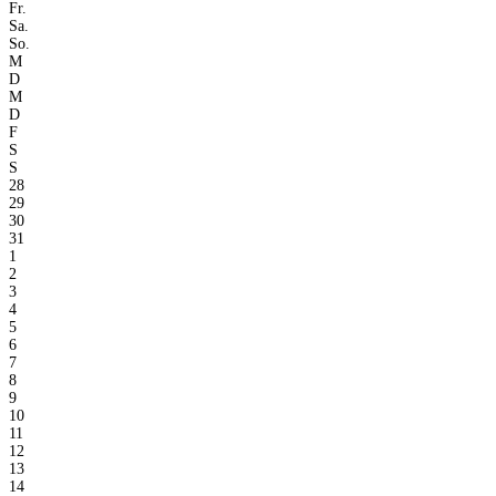
Fr.
Sa.
So.
M
D
M
D
F
S
S
28
29
30
31
1
2
3
4
5
6
7
8
9
10
11
12
13
14