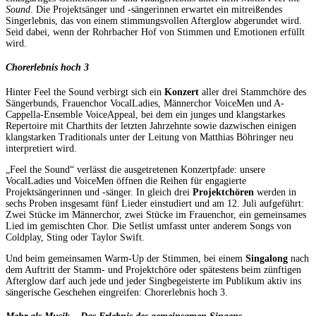
Sound
. Die Projektsänger und -sängerinnen erwartet ein mitreißendes
Singerlebnis, das von einem stimmungsvollen Afterglow abgerundet wird.
Seid dabei, wenn der Rohrbacher Hof von Stimmen und Emotionen erfüllt
wird.
Chorerlebnis hoch 3
Hinter Feel the Sound verbirgt sich ein
Konzert
aller drei Stammchöre des
Sängerbunds, Frauenchor VocalLadies, Männerchor VoiceMen und A-
Cappella-Ensemble VoiceAppeal, bei dem ein junges und klangstarkes
Repertoire mit Charthits der letzten Jahrzehnte sowie dazwischen einigen
klangstarken Traditionals unter der Leitung von Matthias Böhringer neu
interpretiert wird.
„Feel the Sound“ verlässt die ausgetretenen Konzertpfade: unsere
VocalLadies und VoiceMen öffnen die Reihen für engagierte
Projektsängerinnen und -sänger. In gleich drei
Projektchören
werden in
sechs Proben insgesamt fünf Lieder einstudiert und am 12. Juli aufgeführt:
Zwei Stücke im Männerchor, zwei Stücke im Frauenchor, ein gemeinsames
Lied im gemischten Chor. Die Setlist umfasst unter anderem Songs von
Coldplay, Sting oder Taylor Swift.
Und beim gemeinsamen Warm-Up der Stimmen, bei einem
Singalong
nach
dem Auftritt der Stamm- und Projektchöre oder spätestens beim zünftigen
Afterglow darf auch jede und jeder Singbegeisterte im Publikum aktiv ins
sängerische Geschehen eingreifen: Chorerlebnis hoch 3.