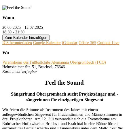
Wann
20.05.2025 - 12.07.2025
18:30 - 21:30
Zum Kalender hinzufügen
ICS herunterladen
Google Kalender
iCalendar
Office 365
Outlook Live
Wo
Vereinsheim des Fußballclubs Alemannia Obergrombach (FCO)
Helmsheimer Str. 51, Bruchsal, 76646
Karte nicht verfügbar
Feel the Sound
Sängerbund Obergrombach sucht Projektsänger und -
sängerinnen für einzigartigen Singevent
Wir feiern die Stimme als Instrument des Jahres mit einem
außergewöhnlichen Singevent für Frauenstimmen und Männerstimmen in
drei Projektchören. Am 12. Juli verwandelt sich die Eventscheune am
Rohrbacher Hof zwischen Bruchsal und Kraichtal in eine Bühne für ein
einzigartiges Gemeinschafts- und Klangerlebnis unter dem Motto
Feel the