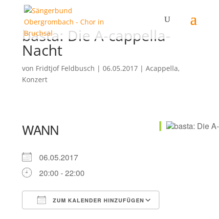
basta: Die A-cappella-
Nacht
von
Fridtjof Feldbusch
|
06.05.2017
|
Acappella
,
Konzert
WANN
06.05.2017
20:00 - 22:00
ZUM KALENDER HINZUFÜGEN
ICS herunterladen
Google Kalender
iCalendar
Office 365
Outlook Live