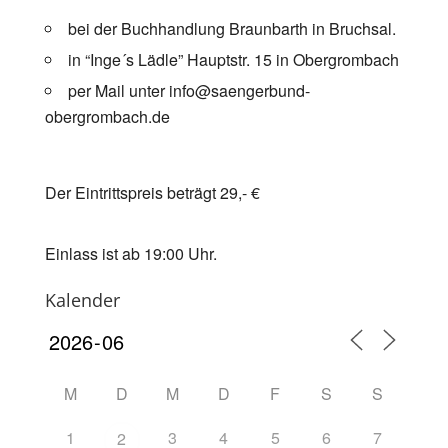
bei der Buchhandlung Braunbarth in Bruchsal.
in “Inge´s Lädle” Hauptstr. 15 in Obergrombach
per Mail unter info@saengerbund-
obergrombach.de
Der Eintrittspreis beträgt 29,- €
Einlass ist ab 19:00 Uhr.
Kalender
M
D
M
D
F
S
S
1
3
4
5
6
7
2