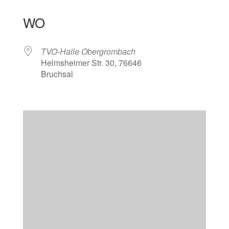
ICS herunterladen
Google Kalender
iCalendar
Office 365
Outlook Live
WO
TVO-Halle Obergrombach
Helmsheimer Str. 30, 76646
Bruchsal