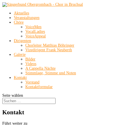
Aktuelles
Veranstaltungen
Chöre
VoiceMen
VocalLadies
VoiceAppeal
Dirigenten
Chorleiter Matthias Böhringer
Vizedirigent Frank Neuberth
Galerie
Bilder
Videos
A Cappella Nächte
Stimmlage, Stimme und Noten
Kontakt
Vorstand
Kontaktformular
Seite wählen
Kontakt
Führt weiter zu