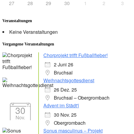
27
28
29
30
1
2
3
Veranstaltungen
Keine Veranstaltungen
Vergangene Veranstaltungen
Chorprojekt trifft Fußballfieber!
2 Juni 26
Bruchsal
Weihnachtsgottesdienst
26 Dez. 25
Bruchsal – Obergrombach
Advent im Städt'l
30
30 Nov. 25
Nov.
Obergrombach
Sonus masculinus – Projekt