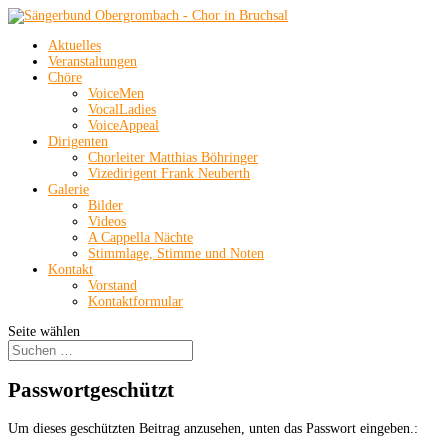
Aktuelles
Veranstaltungen
Chöre
VoiceMen
VocalLadies
VoiceAppeal
Dirigenten
Chorleiter Matthias Böhringer
Vizedirigent Frank Neuberth
Galerie
Bilder
Videos
A Cappella Nächte
Stimmlage, Stimme und Noten
Kontakt
Vorstand
Kontaktformular
Seite wählen
Passwortgeschützt
Um dieses geschützten Beitrag anzusehen, unten das Passwort eingeben.: