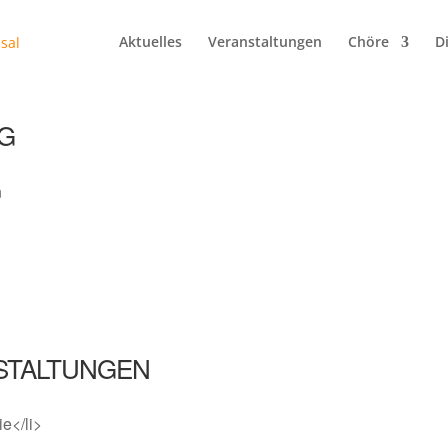
Aktuelles
Veranstaltungen
Chöre
D
G
n
STALTUNGEN
e</li>