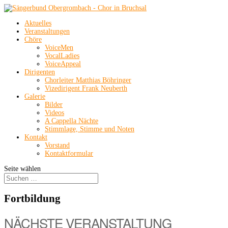
Aktuelles
Veranstaltungen
Chöre
VoiceMen
VocalLadies
VoiceAppeal
Dirigenten
Chorleiter Matthias Böhringer
Vizedirigent Frank Neuberth
Galerie
Bilder
Videos
A Cappella Nächte
Stimmlage, Stimme und Noten
Kontakt
Vorstand
Kontaktformular
Seite wählen
Fortbildung
NÄCHSTE VERANSTALTUNG