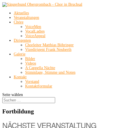
Aktuelles
Veranstaltungen
Chöre
VoiceMen
VocalLadies
VoiceAppeal
Dirigenten
Chorleiter Matthias Böhringer
Vizedirigent Frank Neuberth
Galerie
Bilder
Videos
A Cappella Nächte
Stimmlage, Stimme und Noten
Kontakt
Vorstand
Kontaktformular
Seite wählen
Fortbildung
NÄCHSTE VERANSTALTUNG