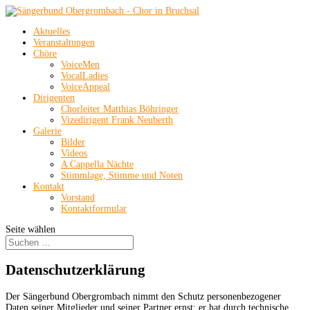
Aktuelles
Veranstaltungen
Chöre
VoiceMen
VocalLadies
VoiceAppeal
Dirigenten
Chorleiter Matthias Böhringer
Vizedirigent Frank Neuberth
Galerie
Bilder
Videos
A Cappella Nächte
Stimmlage, Stimme und Noten
Kontakt
Vorstand
Kontaktformular
Seite wählen
Datenschutzerklärung
Der Sängerbund Obergrombach nimmt den Schutz personenbezogener
Daten seiner Mitglieder und seiner Partner ernst; er hat durch technische