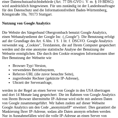
einer Datenschutzaufsichtsbehörde (Art. 77 DS-GVO i. V. m. § 19 BDSG)
wird ausdrücklich hingewiesen. Für uns zuständig ist der Landesbeauftragte
für den Datenschutz und die Informationsfreiheit Baden-Württemberg,
Königstraße 10a, 70173 Stuttgart.
Nutzung von Google Analytics
Die Website des Sängerbund Obergrombach benutzt Google Analytics,
einen Webanalysedienst der Google Inc. („Google“). Die Benutzung erfolgt
auf der Grundlage des Art. 6 Abs. 1 S. 1 lit. f. DSGVO. Google Analytics
verwendet sog. „Cookies“, Textdateien, die auf Ihrem Computer gespeichert
werden und die eine anonyme statistische Analyse der Benutzung der
Webseite ermöglichen. Die durch den Cookie erzeugten Informationen über
Ihre Benutzung der Webseite wie
Browser-Typ/-Version,
verwendetes Betriebssystem,
Referrer-URL (die zuvor besuchte Seite),
zugreifender Rechner (gekürzte IP-Adresse),
Uhrzeit der Serveranfrage,
werden in der Regel an einen Server von Google in den USA übertragen
und dort 14 Monate lang gespeichert. Die im Rahmen von Google Analytics
von Ihrem Browser übermittelte IP-Adresse wird nicht mit anderen Daten
von Google zusammengeführt. Wir haben zudem auf dieser Webseite
Google Analytics um den Code „anonymizeIP“ erweitert. Dies garantiert die
Maskierung Ihrer IP-Adresse, sodass alle Daten anonym erhoben werden.
Nur in Ausnahmefällen wird die volle IP-Adresse an einen Server von