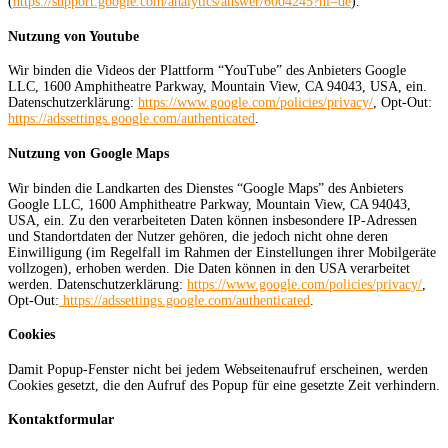
(
https://support.google.com/analytics/answer/6004245?hl=de
).
Nutzung von Youtube
Wir binden die Videos der Plattform “YouTube” des Anbieters Google
LLC, 1600 Amphitheatre Parkway, Mountain View, CA 94043, USA, ein.
Datenschutzerklärung:
https://www.google.com/policies/privacy/
, Opt-Out:
https://adssettings.google.com/authenticated
.
Nutzung von Google Maps
Wir binden die Landkarten des Dienstes “Google Maps” des Anbieters
Google LLC, 1600 Amphitheatre Parkway, Mountain View, CA 94043,
USA, ein. Zu den verarbeiteten Daten können insbesondere IP-Adressen
und Standortdaten der Nutzer gehören, die jedoch nicht ohne deren
Einwilligung (im Regelfall im Rahmen der Einstellungen ihrer Mobilgeräte
vollzogen), erhoben werden. Die Daten können in den USA verarbeitet
werden. Datenschutzerklärung:
https://www.google.com/policies/privacy/
,
Opt-Out:
https://adssettings.google.com/authenticated
.
Cookies
Damit Popup-Fenster nicht bei jedem Webseitenaufruf erscheinen, werden
Cookies gesetzt, die den Aufruf des Popup für eine gesetzte Zeit verhindern.
Kontaktformular