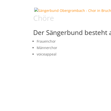
Chöre
Der Sängerbund besteht a
Frauenchor
Männerchor
voiceappeal