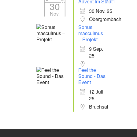
Advent im Städt'l
30
30 Nov. 25
Nov.
Obergrombach
Sonus
masculinus
– Projekt
9 Sep.
25
Feel the
Sound - Das
Event
12 Juli
25
Bruchsal