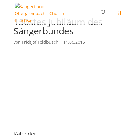
150stes Jubiläum des
Sängerbundes
von
Fridtjof Feldbusch
|
11.06.2015
Kalender