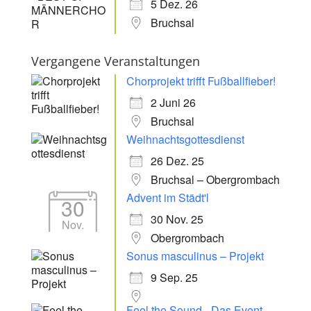
5 Dez. 26
Bruchsal
Vergangene Veranstaltungen
Chorprojekt trifft Fußballfieber!
2 Juni 26
Bruchsal
Weihnachtsgottesdienst
26 Dez. 25
Bruchsal – Obergrombach
Advent im Städt'l
30
30 Nov. 25
Nov.
Obergrombach
Sonus masculinus – Projekt
9 Sep. 25
Feel the Sound - Das Event