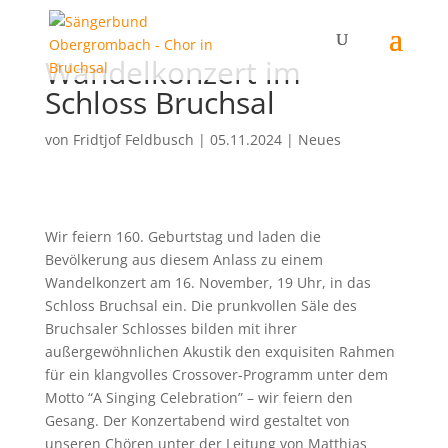
Wandelkonzert im
Schloss Bruchsal
von
Fridtjof Feldbusch
|
05.11.2024
|
Neues
Wir feiern 160. Geburtstag und laden die
Bevölkerung aus diesem Anlass zu einem
Wandelkonzert am 16. November, 19 Uhr, in das
Schloss Bruchsal ein. Die prunkvollen Säle des
Bruchsaler Schlosses bilden mit ihrer
außergewöhnlichen Akustik den exquisiten Rahmen
für ein klangvolles Crossover-Programm unter dem
Motto “A Singing Celebration” – wir feiern den
Gesang. Der Konzertabend wird gestaltet von
unseren Chören unter der Leitung von Matthias