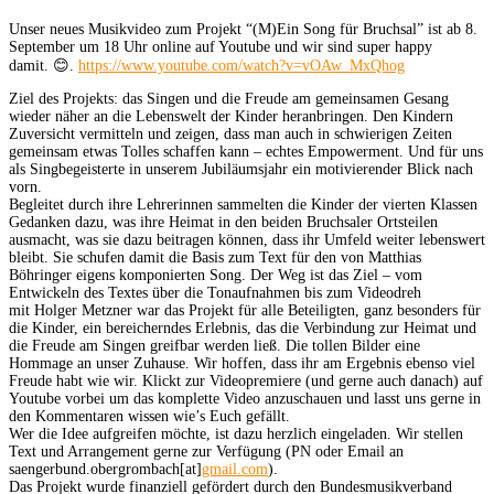
Unser neues Musikvideo zum Projekt “(M)Ein Song für Bruchsal” ist ab 8.
September um 18 Uhr online auf Youtube und wir sind super happy
damit. 😊.
https://www.youtube.com/watch?v=vOAw_MxQhog
Ziel des Projekts: das Singen und die Freude am gemeinsamen Gesang
wieder näher an die Lebenswelt der Kinder heranbringen. Den Kindern
Zuversicht vermitteln und zeigen, dass man auch in schwierigen Zeiten
gemeinsam etwas Tolles schaffen kann – echtes Empowerment. Und für uns
als Singbegeisterte in unserem Jubiläumsjahr ein motivierender Blick nach
vorn.
Begleitet durch ihre Lehrerinnen sammelten die Kinder der vierten Klassen
Gedanken dazu, was ihre Heimat in den beiden Bruchsaler Ortsteilen
ausmacht, was sie dazu beitragen können, dass ihr Umfeld weiter lebenswert
bleibt. Sie schufen damit die Basis zum Text für den von Matthias
Böhringer eigens komponierten Song. Der Weg ist das Ziel – vom
Entwickeln des Textes über die Tonaufnahmen bis zum Videodreh
mit Holger Metzner war das Projekt für alle Beteiligten, ganz besonders für
die Kinder, ein bereicherndes Erlebnis, das die Verbindung zur Heimat und
die Freude am Singen greifbar werden ließ. Die tollen Bilder eine
Hommage an unser Zuhause. Wir hoffen, dass ihr am Ergebnis ebenso viel
Freude habt wie wir. Klickt zur Videopremiere (und gerne auch danach) auf
Youtube vorbei um das komplette Video anzuschauen und lasst uns gerne in
den Kommentaren wissen wie’s Euch gefällt.
Wer die Idee aufgreifen möchte, ist dazu herzlich eingeladen. Wir stellen
Text und Arrangement gerne zur Verfügung (PN oder Email an
saengerbund.obergrombach[at]
gmail.com
).
Das Projekt wurde finanziell gefördert durch den Bundesmusikverband