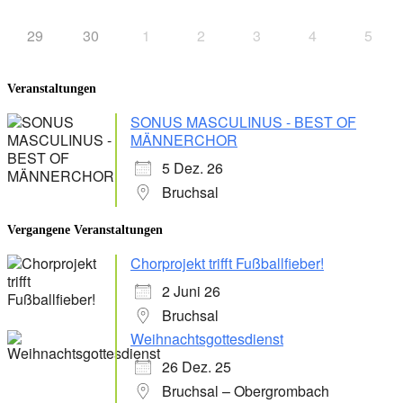
29
30
1
2
3
4
5
Veranstaltungen
SONUS MASCULINUS - BEST OF
MÄNNERCHOR
5 Dez. 26
Bruchsal
Vergangene Veranstaltungen
Chorprojekt trifft Fußballfieber!
2 Juni 26
Bruchsal
Weihnachtsgottesdienst
26 Dez. 25
Bruchsal – Obergrombach