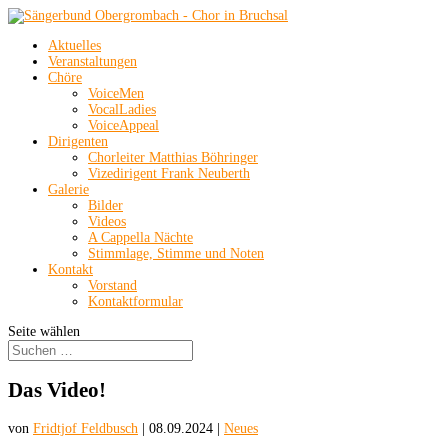
Aktuelles
Veranstaltungen
Chöre
VoiceMen
VocalLadies
VoiceAppeal
Dirigenten
Chorleiter Matthias Böhringer
Vizedirigent Frank Neuberth
Galerie
Bilder
Videos
A Cappella Nächte
Stimmlage, Stimme und Noten
Kontakt
Vorstand
Kontaktformular
Seite wählen
Das Video!
von
Fridtjof Feldbusch
|
08.09.2024
|
Neues