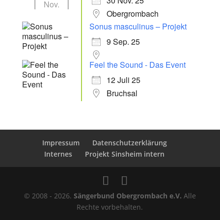
30 Nov. 25
Nov.
Obergrombach
Sonus masculinus – Projekt
9 Sep. 25
Feel the Sound - Das Event
12 Juli 25
Bruchsal
Impressum
Datenschutzerklärung
Internes
Projekt Sinsheim intern
© 2008 - 2026.
Sängerbund Obergrombach e.V.
Alle
Rechte vorbehalten.