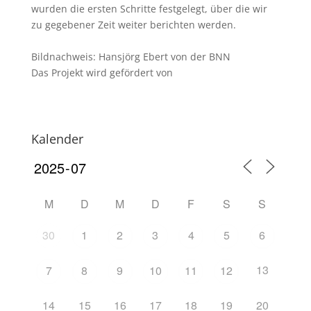
wurden die ersten Schritte festgelegt, über die wir
zu gegebener Zeit weiter berichten werden.
Bildnachweis: Hansjörg Ebert von der BNN
Das Projekt wird gefördert von
Kalender
M
D
M
D
F
S
S
30
1
2
3
4
5
6
13
7
8
9
10
11
12
14
15
16
17
18
19
20