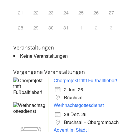
21
22
23
24
25
26
27
28
29
30
31
1
2
3
Veranstaltungen
Keine Veranstaltungen
Vergangene Veranstaltungen
Chorprojekt trifft Fußballfieber!
2 Juni 26
Bruchsal
Weihnachtsgottesdienst
26 Dez. 25
Bruchsal – Obergrombach
Advent im Städt'l