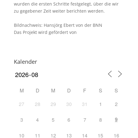
wurden die ersten Schritte festgelegt, über die wir
zu gegebener Zeit weiter berichten werden.
Bildnachweis: Hansjörg Ebert von der BNN
Das Projekt wird gefördert von
Kalender
M
D
M
D
F
S
S
27
28
29
30
31
1
2
9
3
4
5
6
7
8
10
11
12
13
14
15
16