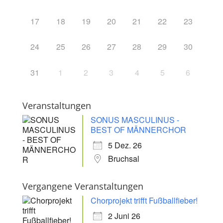
17
18
19
20
21
22
23
24
25
26
27
28
29
30
31
1
2
3
4
5
6
Veranstaltungen
SONUS MASCULINUS -
BEST OF MÄNNERCHOR
5 Dez. 26
Bruchsal
Vergangene Veranstaltungen
Chorprojekt trifft Fußballfieber!
2 Juni 26